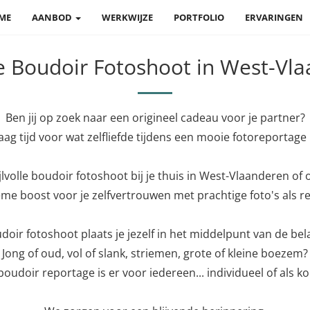
ME
AANBOD
WERKWIJZE
PORTFOLIO
ERVARINGEN
lle Boudoir Fotoshoot in West-Vl
Ben jij op zoek naar een origineel cadeau voor je partner?
aag tijd voor wat zelfliefde tijdens een mooie fotoreportage i
jlvolle boudoir fotoshoot bij je thuis in West-Vlaanderen of o
eme boost voor je zelfvertrouwen met prachtige foto's als re
doir fotoshoot plaats je jezelf in het middelpunt van de bel
Jong of oud, vol of slank, striemen, grote of kleine boezem?
boudoir reportage is er voor iedereen... individueel of als ko