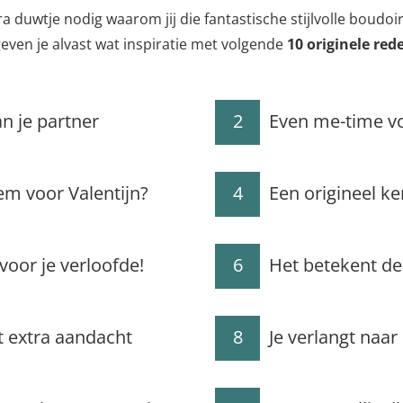
a duwtje nodig waarom jij die fantastische stijlvolle boudoi
even je alvast wat inspiratie met volgende
10 originele re
an je partner
2
Even me-time vo
m voor Valentijn?
4
Een origineel k
voor je verloofde!
6
Het betekent de
t extra aandacht
8
Je verlangt naar