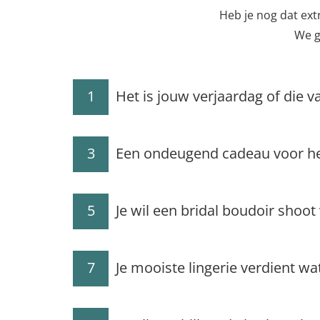
Heb je nog dat extr
We g
1
Het is jouw verjaardag of die v
3
Een ondeugend cadeau voor he
5
Je wil een bridal boudoir shoot 
7
Je mooiste lingerie verdient wa