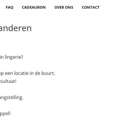
FAQ
CADEAUBON
OVER ONS
CONTACT
aanderen
n lingerie?
p een locatie in de buurt.
sultaat!
angstelling.
ppel!