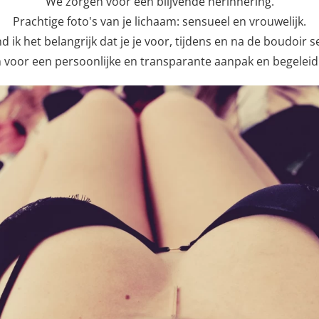
We zorgen voor een blijvende herinnering.
Prachtige foto's van je lichaam: sensueel en vrouwelijk.
nd ik het belangrijk dat je je voor, tijdens en na de boudoir s
 voor een persoonlijke en transparante aanpak en begeleid je