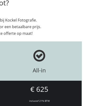
ot?
bij Kockel Fotografie.
r een betaalbare prijs.
e offerte op maat!
All-in
€ 625
inclusief 21% BTW