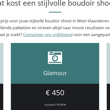
t kost een stijlvolle boudoir sho
prijs voor jouw stijlvolle boudoir shoot in West-Vlaanderen 
llende pakketten en streven altijd naar mooie resultaten voo
wat je zoekt?
Contacteer ons vrijblijvend
voor een aangepast
Glamour
€ 450
inclusief 21% BTW