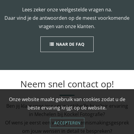
Lees zeker onze veelgestelde vragen na.
Daar vind je de antwoorden op de meest voorkomende
vragen van onze klanten.
NAAR DE FAQ
Neem snel contact op!
Onze website maakt gebruik van cookies zodat u de
Ben jij klaar voor jouw eigen stijlvolle boudoir ervaring
beste ervaring krijgt op de website.
in Mechelen bij Kockel Fotografie?
Of wens je eerst een vrijblijvend kennismakingsgesprek
ACCEPTEREN
om jouw wensen in detail te bespreken?