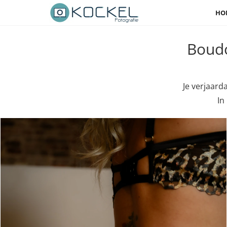
HO
Boudo
Je verjaard
In