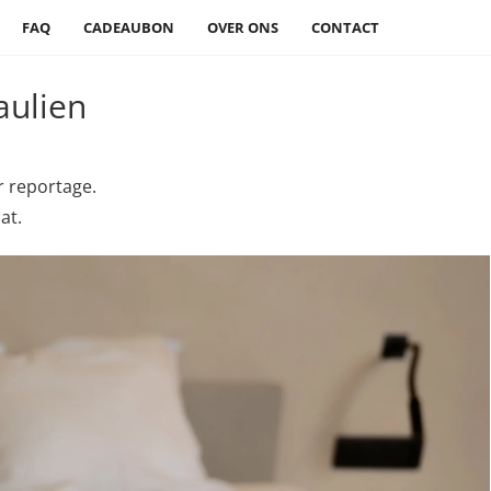
FAQ
CADEAUBON
OVER ONS
CONTACT
aulien
r reportage.
at.