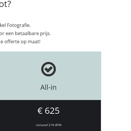
ot?
kel Fotografie.
r een betaalbare prijs.
e offerte op maat!
All-in
€ 625
inclusief 21% BTW