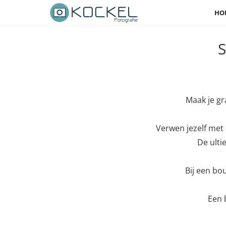
HO
S
Maak je gr
Verwen jezelf met e
De ulti
Bij een bou
Een 