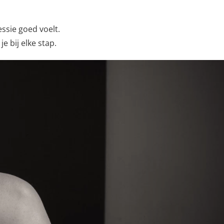
essie goed voelt.
 bij elke stap.
Next