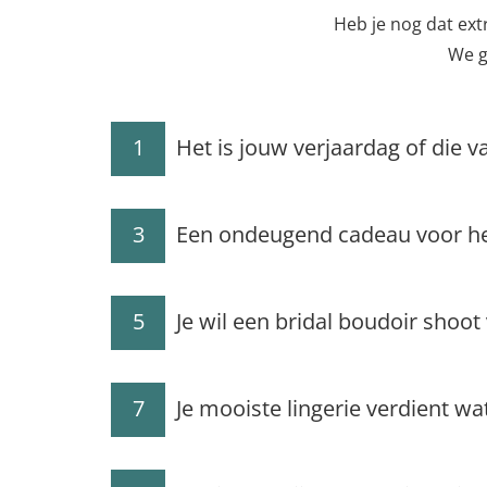
Heb je nog dat extr
We g
1
Het is jouw verjaardag of die v
3
Een ondeugend cadeau voor he
5
Je wil een bridal boudoir shoot 
7
Je mooiste lingerie verdient wa