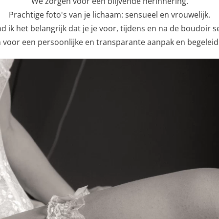
We zorgen voor een blijvende herinnering.
Prachtige foto's van je lichaam: sensueel en vrouwelijk.
nd ik het belangrijk dat je je voor, tijdens en na de boudoir s
 voor een persoonlijke en transparante aanpak en begeleid je