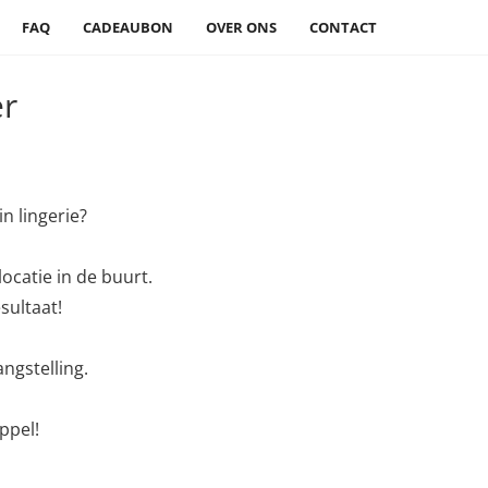
FAQ
CADEAUBON
OVER ONS
CONTACT
er
n lingerie?
locatie in de buurt.
sultaat!
angstelling.
ppel!