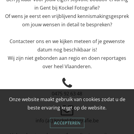
in Gent bij Kockel Fotografie?
Of wens je eerst een vrijblijvend kennismakingsgesprek
om jouw wensen in detail te bespreken?
Contacteer ons en we kijken meteen of je gewenste
datum nog beschikbaar is!
Wij zijn niet gebonden aan regio en doen reportages
over heel Vlaanderen.
0475 92 63 48
Onze website maakt gebruik van cookies zodat u de
beste ervaring krijgt op de website.
info (at) kockel-fotografie.be
ACCEPTEREN