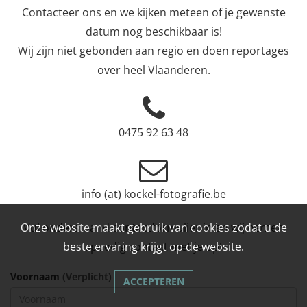
Contacteer ons en we kijken meteen of je gewenste
datum nog beschikbaar is!
Wij zijn niet gebonden aan regio en doen reportages
over heel Vlaanderen.
0475 92 63 48
info (at) kockel-fotografie.be
Onze website maakt gebruik van cookies zodat u de
Vul onderstaand contactformulier in en wij nemen
beste ervaring krijgt op de website.
spoedig contact met je op!
Voornaam
(Verplicht)
ACCEPTEREN