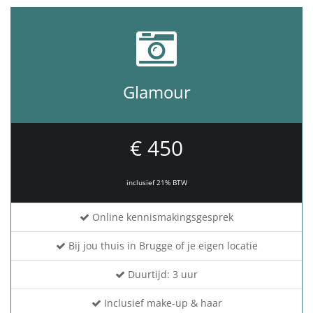
Glamour
€ 450
inclusief 21% BTW
Online kennismakingsgesprek
Bij jou thuis in Brugge of je eigen locatie
Duurtijd: 3 uur
Inclusief make-up & haar