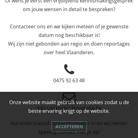
Of wens je eerst een vrijblijvend kennismakingsgesprek
om jouw wensen in detail te bespreken?
Contacteer ons en we kijken meteen of je gewenste
datum nog beschikbaar is!
Wij zijn niet gebonden aan regio en doen reportages
over heel Vlaanderen.
0475 92 63 48
Onze website maakt gebruik van cookies zodat u de
info (at) kockel-fotografie.be
beste ervaring krijgt op de website.
Vul onderstaand contactformulier in en wij nemen
ACCEPTEREN
spoedig contact met je op!